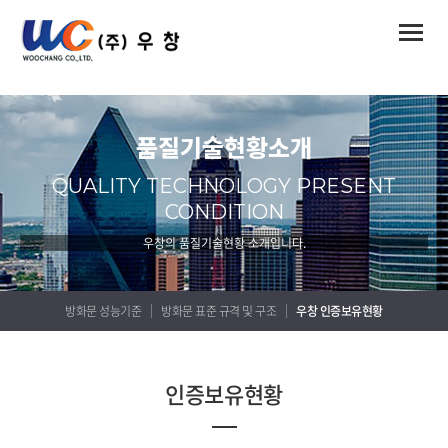
Toggle
naviga
품질기술현황소개
QUALITY TECHNOLOGY PRESENT
CONDITION
우창의 품질기술현황 소개입니다.
방화문 성능기준
방화문 표준 규격 및 구조
우창 인증보유현황
인증보유현황